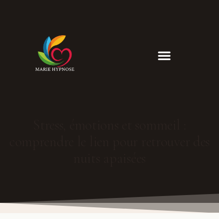
06 46 37 79 55
marieveronique.adeler@yahoo.fr
Stress, émotions et sommeil :
comprendre le lien pour retrouver des
nuits apaisées